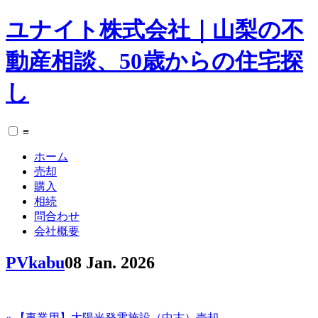
ユナイト株式会社｜山梨の不
動産相談、50歳からの住宅探
し
≡
ホーム
売却
購入
相続
問合わせ
会社概要
PVkabu
08 Jan. 2026
« 【事業用】太陽光発電施設（中古）売却