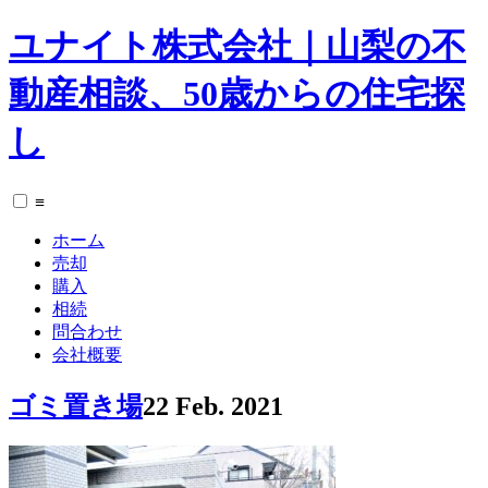
ユナイト株式会社｜山梨の不
動産相談、50歳からの住宅探
し
≡
ホーム
売却
購入
相続
問合わせ
会社概要
ゴミ置き場
22 Feb. 2021