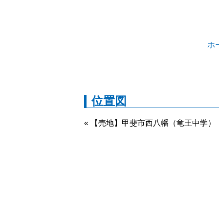
ホ
位置図
« 【売地】甲斐市西八幡（竜王中学）