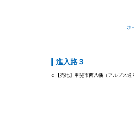
ホ
進入路３
« 【売地】甲斐市西八幡（アルプス通