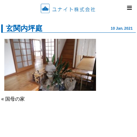
ユナイ
≡
玄関内坪庭
10 Jan. 2021
« 国母の家