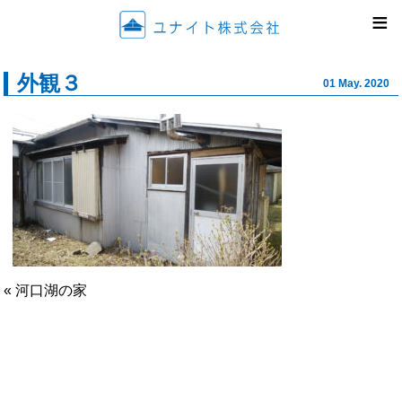
ユナイ
≡
外観３
01 May. 2020
« 河口湖の家