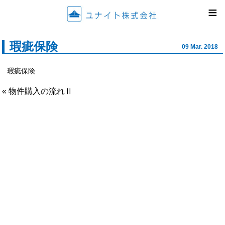
ユナイ
≡
瑕疵保険
09 Mar. 2018
瑕疵保険
« 物件購入の流れⅡ