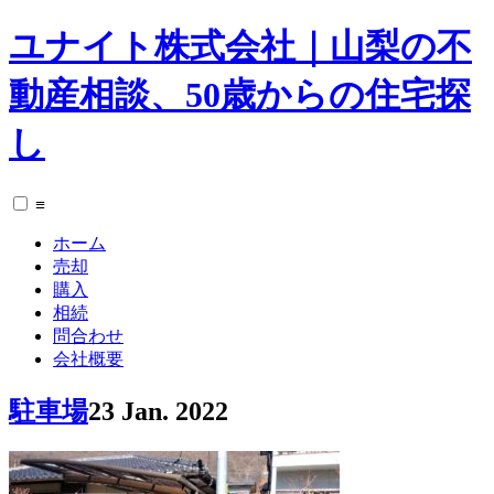
ユナイト株式会社｜山梨の不
動産相談、50歳からの住宅探
し
≡
ホーム
売却
購入
相続
問合わせ
会社概要
駐車場
23 Jan. 2022