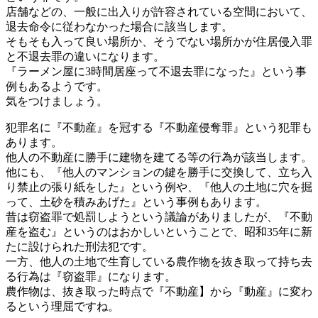
店舗などの、一般に出入りが許容されている空間において、
退去命令に従わなかった場合に該当します。
そもそも入って良い場所か、そうでない場所かが住居侵入罪
と不退去罪の違いになります。
『ラーメン屋に3時間居座って不退去罪になった』という事
例もあるようです。
気をつけましょう。
犯罪名に『不動産』を冠する『不動産侵奪罪』という犯罪も
あります。
他人の不動産に勝手に建物を建てる等の行為が該当します。
他にも、『他人のマンションの鍵を勝手に交換して、立ち入
り禁止の張り紙をした』という例や、『他人の土地に穴を掘
って、土砂を積みあげた』という事例もあります。
昔は窃盗罪で処罰しようという議論がありましたが、『不動
産を盗む』というのはおかしいということで、昭和35年に新
たに設けられた刑法犯です。
一方、他人の土地で生育している農作物を抜き取って持ち去
る行為は『窃盗罪』になります。
農作物は、抜き取った時点で『不動産】から『動産』に変わ
るという理屈ですね。