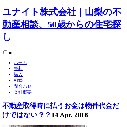
ユナイト株式会社｜山梨の不
動産相談、50歳からの住宅探
し
≡
ホーム
売却
購入
相続
問合わせ
会社概要
不動産取得時に払うお金は物件代金だ
けではない？？
14 Apr. 2018