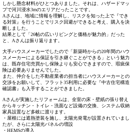
しかし懸念材料がひとつありました。それは、ハザードマッ
プで河川浸水3mのエリアだったことです。
Aさんは、地域に情報を理解し、リスクを知った上で『でき
る対策』を行うことでリスク回避ができると考え、購入を決
断しました。
結果として「26帖の広いリビングと価格が魅力的」だった
と、Aさんは振り返ります。
大手ハウスメーカーでしたので「新築時からの20年間のハウ
スメーカーによる保証を引き継ぐことができる」という魅力
は、既存住宅売買かし保険よりも安心できますので、瑕疵保
険は必要ありませんでした。
また、仲介をした不動産業者の担当者にハウスメーカーとの
交渉をお願いして、フラット35利用に必要な『中古住宅構造
確認書』も入手することができました。
Aさんが実施したリフォームは、全室の床・壁紙の張り替え
からキッチン・トイレ・洗面など設備の交換、システム収納
家具設置など多岐に渡ります。
・屋根には遮熱塗装を施し、太陽光発電が設置されていまし
たが、さらに太陽光パネルの増設
・HEMSの導入