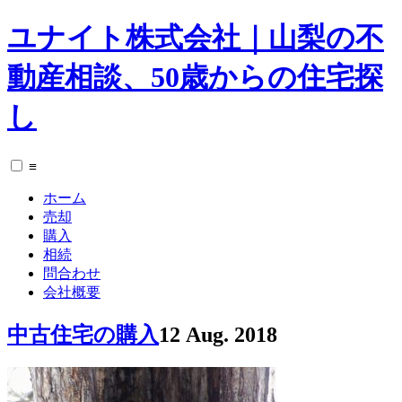
ユナイト株式会社｜山梨の不
動産相談、50歳からの住宅探
し
≡
ホーム
売却
購入
相続
問合わせ
会社概要
中古住宅の購入
12 Aug. 2018