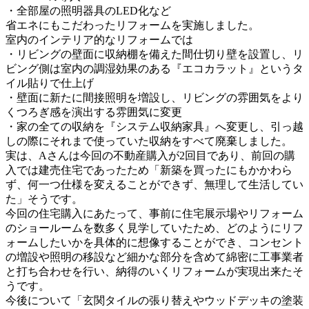
・全部屋の照明器具のLED化など
省エネにもこだわったリフォームを実施しました。
室内のインテリア的なリフォームでは
・リビングの壁面に収納棚を備えた間仕切り壁を設置し、リ
ビング側は室内の調湿効果のある『エコカラット』というタ
イル貼りで仕上げ
・壁面に新たに間接照明を増設し、リビングの雰囲気をより
くつろぎ感を演出する雰囲気に変更
・家の全ての収納を『システム収納家具』へ変更し、引っ越
しの際にそれまで使っていた収納をすべて廃棄しました。
実は、Aさんは今回の不動産購入が2回目であり、前回の購
入では建売住宅であったため「新築を買ったにもかかわら
ず、何一つ仕様を変えることができず、無理して生活してい
た」そうです。
今回の住宅購入にあたって、事前に住宅展示場やリフォーム
のショールームを数多く見学していたため、どのようにリフ
ォームしたいかを具体的に想像することができ、コンセント
の増設や照明の移設など細かな部分を含めて綿密に工事業者
と打ち合わせを行い、納得のいくリフォームが実現出来たそ
うです。
今後について「玄関タイルの張り替えやウッドデッキの塗装