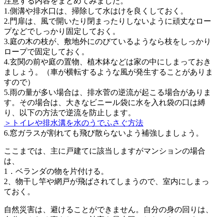
注意する内容をまとめてみました。
1.側溝や排水口は、掃除して水はけを良くしておく。
2.門扉は、風で開いたり閉まったりしないように頑丈なロー
プなどでしっかり固定しておく。
3.庭の木の枝が、敷地外にのびているようなら枝をしっかり
ロープで固定しておく。
4.玄関の前や庭の置物、植木鉢などは家の中にしまっておき
ましょう。（車が横転するような風が発生することがありま
すので）
5.雨の量が多い場合は、排水菅の逆流が起こる場合がありま
す。その場合は、大きなビニール袋に水を入れ袋の口は縛
り、以下の方法で逆流を防止します。
＞トイレや排水溝を水のうでふさぐ方法
6.窓ガラスが割れても飛び散らないよう補強しましょう。
ここまでは、主に戸建てに該当しますがマンションの場合
は、
1．ベランダの物を片付ける。
2、物干し竿や網戸が飛ばされてしまうので、室内にしまっ
ておく。
自然災害は、避けることができません。自分の身の回りは、