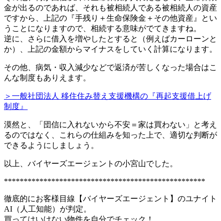
金が出るのであれば、それも被相続人である被相続人の資産
ですから、上記の『手残り＋生命保険金＋その他資産』とい
うことになりますので、相続する意味がでてきますね。
逆に、さらに借入を増やしたとすると（例えばカーローンと
か）、上記の金額からマイナスをしていく計算になります。
その他、病気・収入減少などで返済が苦しくなった場合はこ
んな制度もありえます。
＞一般社団法人 移住住み替え支援機構の『再起支援借上げ
制度』
漠然と、「団信に入れないから不安＝家は買わない」と考え
るのではなく、これらの仕組みを知った上で、適切な判断が
できるようにしましょう。
以上、バイヤーズエージェントの小宮山でした。
***************************************************
徹底的にお客様目線【バイヤーズエージェント】のユナイト
AI（人工知能）が判定。
買ってはいけない物件を自分でチェック！