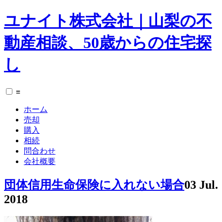
ユナイト株式会社｜山梨の不
動産相談、50歳からの住宅探
し
≡
ホーム
売却
購入
相続
問合わせ
会社概要
団体信用生命保険に入れない場合
03 Jul.
2018