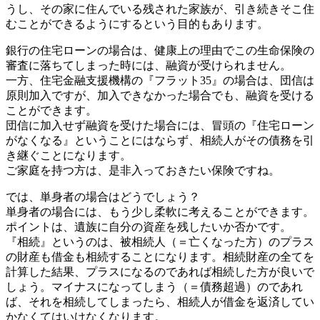
うし、その家に住んでいる残された家族が、引き続きそこ住
むことができるようにするという目的もあります。
銀行の住宅ローンの場合は、健康上の理由でこの生命保険の
審査に落ちてしまった時には、融資が受けられません。
一方、住宅金融支援機構の『フラット35』の場合は、団信は
原則加入ですが、加入できなかった場合でも、融資を受ける
ことができます。
団信に加入せず融資を受けた場合には、冒頭の『住宅ローン
がなくなる』ということにはならず、相続人がその債務を引
き継ぐことになります。
ご家庭を持つ方は、是非入っておきたい保険ですね。
では、単身者の場合はどうでしょう？
単身者の場合には、もう少し柔軟に考えることができます。
ポイントは、遺族に自分の資産を残したいか否かです。
『相続』というのは、被相続人（＝亡くなった方）のプラス
の財産も借金も相続することになります。相続財産の全てを
計算した結果、プラスになるのであれば相続した方が良いで
しょう。マイナスになってしまう（＝債務超過）のであれ
ば、それを相続してしまったら、相続人が借金を返済してい
かなくてはいけなくなります。