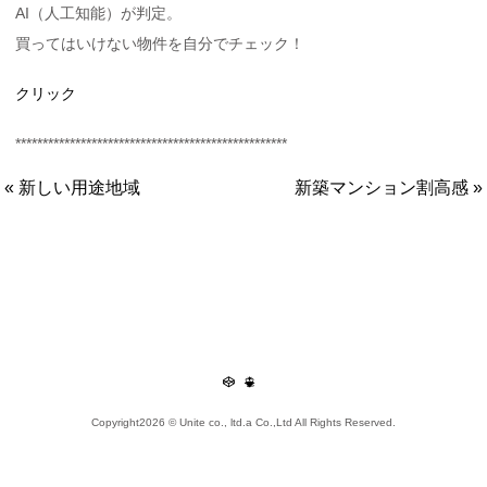
AI（人工知能）が判定。
買ってはいけない物件を自分でチェック！
クリック
**************************************************
« 新しい用途地域
新築マンション割高感 »
ユナイト株式会
Copyright
2026 © Unite co., ltd.a Co.,Ltd All Rights Reserved.