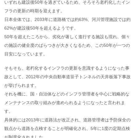
いずれも建設後50年を過ぎているため、そろそろ老朽化したイン
フラの更新の時期を迎えます。
日本全体では、2033年に道路橋では約63%、河川管理施設では約
62%が建設後50年を超えるようです。
50年を超えたころから、劣化が著しく進行する施設も現れ、個々
の施設の健全度のばらつきが大きくなるため、この50年が一つの
目安になっています。
そもそも、老朽化するインフラの更新を意識するようになった事
故として、2012年の中央自動車道笹子トンネルの天井板落下事故
が挙げられます。
それを機に、国・自治体などのインフラ管理者を中心に戦略的な
メンテナンスの取り組みが進められるようになったと言われま
す。
具体的には2013年に道路法が改正され、道路管理者は予防保全の
観点から道路を点検することが明確化され、5年に1度の定期点検
が制度化されました。