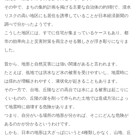
その中で、まちの集約計画を掲げる主要な自治体の約9割で、浸水
リスクの高い地区にも居住を誘導していることが日本経済新聞の
調べで分かったようです。
こうした地区には、すでに住宅が集まっているケースもあり、都
市の効率向上と災害対策を両立させる難しさが浮き彫りになりま
した。
昔から、地形と自然災害には強い関連があると言われます。
たとえば、低地では洪水など水の被害を受けやすいし、地震時に
は揺れが増幅されやすく、液状化が起きることもあります。
その一方で、台地、丘陵などの高台では水による被害は起こりに
くいものの、丘陵の崖を削って作られた土地では造成方法によっ
て地震時に崩壊する危険があります。
つまり、自分がいる場所の地形が分かれば、そこにどんな危険が
あるのかが分かるというわけです。
しかも、日本の地形は大ざっぱにいうと4種類しかなく、山地、丘