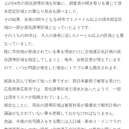
上の54市の居住誘導区域を対象に、調査表や聞き取りを通じて浸
水想定区域との重なり具合を調べました。
その結果、全体の89％となる48市で１メートル以上の浸水想定区
域の一部が居住誘導区域となっていたようです。
そのうちの45市は、大人の身長に近い2メートル以上の区域とも重
なっていました。
既に市街地が形成されている事を理由だけに立地適正化計画の居
住誘導区域を指定してしまうと、毎年、自然災害が増えています
ので、いつか問題が発生した場合にトラブル事も懸念されます。
紙面を読んで初めて知った事ですが、西日本豪雨で被害を受けた
広島県東広島市では、居住誘導区域で浸水があったようで、一部
は浸水リスクが指摘されていました。
残念なことに、現在の誘導区域は被害対策が最優先で都市計画の
議論がなされていない事を把握しておかなければなりません。
勿論、今後の住宅購入をする際には人口減・家余り・インフラの