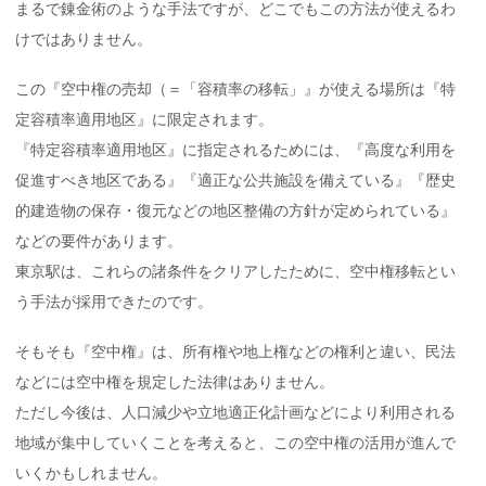
まるで錬金術のような手法ですが、どこでもこの方法が使えるわ
けではありません。
この『空中権の売却（＝「容積率の移転」』が使える場所は『特
定容積率適用地区』に限定されます。
『特定容積率適用地区』に指定されるためには、『高度な利用を
促進すべき地区である』『適正な公共施設を備えている』『歴史
的建造物の保存・復元などの地区整備の方針が定められている』
などの要件があります。
東京駅は、これらの諸条件をクリアしたために、空中権移転とい
う手法が採用できたのです。
そもそも『空中権』は、所有権や地上権などの権利と違い、民法
などには空中権を規定した法律はありません。
ただし今後は、人口減少や立地適正化計画などにより利用される
地域が集中していくことを考えると、この空中権の活用が進んで
いくかもしれません。