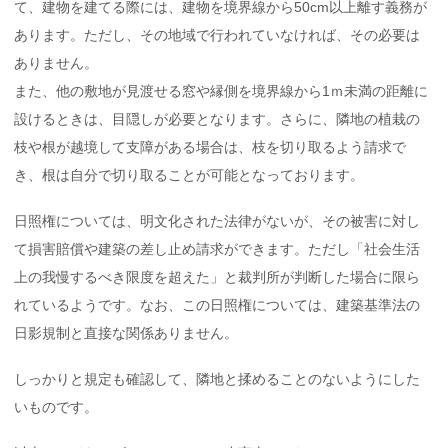
て、建物を建てる際には、建物を境界線から50cm以上離す義務が
あります。ただし、その地域で行われていなければ、その必要は
ありません。
また、他の敷地が見渡せる窓や縁側を境界線から1ｍ未満の距離に
設けるときは、目隠しが必要となります。さらに、隣地の植栽の
枝や根が越境して支障がある場合は、枝を切り取るよう請求で
き、根は自分で切り取ることが可能となっております。
日照権については、明文化された法律がないが、その被害に対し
て損害賠償や建築の差し止め請求ができます。ただし「社会生活
上の我慢するべき限度を超えた」と裁判所が判断した場合に限ら
れているようです。なお、この日照権については、建築基準法の
日影規制と直接な関係ありません。
しっかりと規定も確認して、隣地と揉めることのないようにした
いものです。