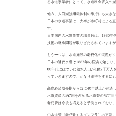
る水道事業者にとって、水道料金収入の減
他方、人口減は組織体制の維持にも大きな
日本の水道事業は、大半が市町村による直
す。
日本国内の水道事業の職員数は、1980
技術の継承問題が取りざたされていますが
もう一つは、水道施設の老朽化の問題がク
日本の近代水道は1887年の横浜で始まり
80年代にはついに給水人口が1億2千万人
っていきますので、かなり維持をするにも
高度経済成長期から既に40年以上が経過
水道資産の約7割を占める水道管の法定耐用
老朽管は今後も増えると予測されており、
〇水道管（老朽化するインフラ）の更新に