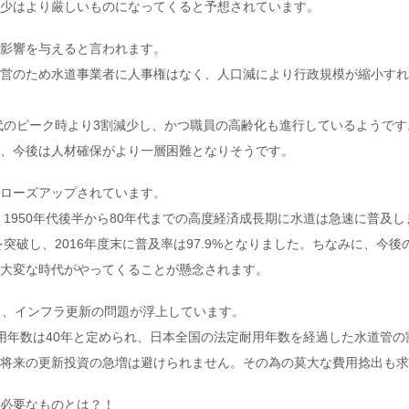
少はより厳しいものになってくると予想されています。
影響を与えると言われます。
営のため水道事業者に人事権はなく、人口減により行政規模が縮小すれ
年代のピーク時より3割減少し、かつ職員の高齢化も進行しているようです
、今後は人材確保がより一層困難となりそうです。
ローズアップされています。
、1950年代後半から80年代までの高度経済成長期に水道は急速に普及
を突破し、2016年度末に普及率は97.9%となりました。ちなみに、今
大変な時代がやってくることが懸念されます。
し、インフラ更新の問題が浮上しています。
年数は40年と定められ、日本全国の法定耐用年数を経過した水道管の割合
将来の更新投資の急増は避けられません。その為の莫大な費用捻出も求
必要なものとは？！