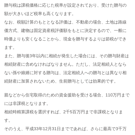
贈与税は課税価格に応じた税率が設定されており、受けた贈与の
額が大きいほど税率も高くなります。
なお、税額計算のもととなる評価は、不動産の場合、土地は路線
価方式、建物は固定資産税評価額をもとに決定するので、一般に
時価よりも安くなることから、現金を贈与するよりは節税ができ
ます。
また、贈与後3年以内に相続が発生した場合には、その贈与財産は
相続財産に含めなければなりません。ただし、法定相続人となら
ない孫や娘婿に対する贈与は、法定相続人への贈与とは異なり相
続財産に加算されないため、生前贈与としては効果的です。
親などから住宅取得のための資金援助を受ける場合、110万円まで
には非課税となります。
相続時精算課税を選択すれば、2千5百万円まで非課税となりま
す。
そのうえ、平成33年12月31日までであれば、さらに最高で3千万