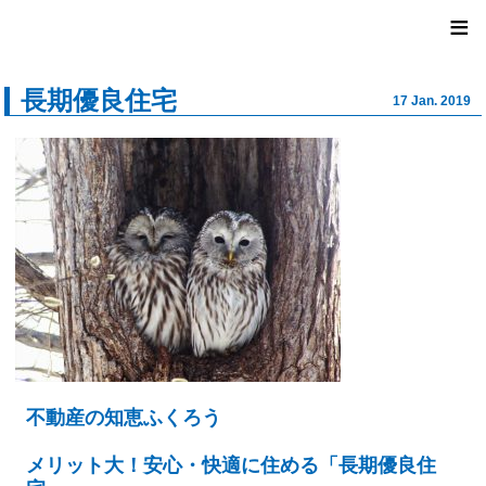
ユナイ
≡
長期優良住宅
17 Jan. 2019
不動産の知恵ふくろう
メリット大！安心・快適に住める「長期優良住