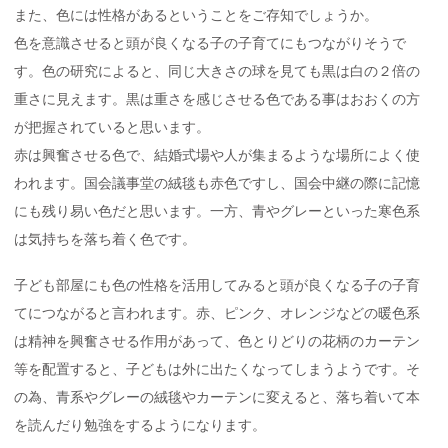
また、色には性格があるということをご存知でしょうか。
色を意識させると頭が良くなる子の子育てにもつながりそうで
す。色の研究によると、同じ大きさの球を見ても黒は白の２倍の
重さに見えます。黒は重さを感じさせる色である事はおおくの方
が把握されていると思います。
赤は興奮させる色で、結婚式場や人が集まるような場所によく使
われます。国会議事堂の絨毯も赤色ですし、国会中継の際に記憶
にも残り易い色だと思います。一方、青やグレーといった寒色系
は気持ちを落ち着く色です。
子ども部屋にも色の性格を活用してみると頭が良くなる子の子育
てにつながると言われます。赤、ピンク、オレンジなどの暖色系
は精神を興奮させる作用があって、色とりどりの花柄のカーテン
等を配置すると、子どもは外に出たくなってしまうようです。そ
の為、青系やグレーの絨毯やカーテンに変えると、落ち着いて本
を読んだり勉強をするようになります。