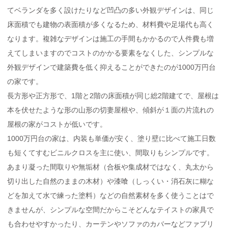
てベランダを多く設けたりなど凹凸の多い外観デザインは、同じ
床面積でも建物の表面積が多くなるため、材料費や足場代も高く
なります。複雑なデザインは施工の手間もかかるので人件費も増
えてしまいますのでコストのかかる要素をなくした、シンプルな
外観デザインで建築費を低く抑えることができたのが1000万円台
の家です。
長方形や正方形で、1階と2階の床面積が同じ総2階建てで、屋根は
本を伏せたような形の山形の切妻屋根や、傾斜が１面の片流れの
屋根の家がコストが低いです。
1000万円台の家は、内装も単価が安く、塗り壁に比べて施工日数
も短くてすむビニルクロスを主に使い、間取りもシンプルです。
あまり凝った間取りや無垢材（合板や集成材ではなく、丸太から
切り出した自然のままの木材）や漆喰（しっくい・消石灰に糊な
どを加えて水で練った塗料）などの自然素材を多く使うことはで
きませんが、シンプルな空間だからこそどんなテイストの家具で
も合わせやすかったり、カーテンやソファのカバーなどファブリ