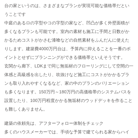
台の家というのは、さまざまなプランが実現可能な価格帯だとい
うことです
中庭のあるロの字型やコの字型の家など、凹凸が多く外壁面積が
多くなるプランも可能です。室内の素材も施工に手間と日数がか
かるためコストがかさむ漆喰などの自然素材をふんだんに使えた
りします。建築費4000万円台は、予算内に抑えることを一番のポ
イントとせずにプランニングができる価格帯といえそうです。
玄関から廊下、LDKまで同じ無垢材のフローリングにして空間の一
体感と高級感を出したり、吹抜けなど施工にコストがかかるプラ
ンも取り入れやすくなるなど、家の中のプランのバリエーション
も多くなります。150万円～180万円の高価格帯のシステムバスを
設置したり、100万円程度かかる無垢材のウッドデッキを作ること
も難しくありません。
建築の依頼先は、アフターフォロー体制をチェック
多くのハウスメーカーでは、手頃な予算で建てられる家からハイ