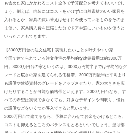
も含めた家にかかわるコスト全体で予算配分を考えてもいいでし
ょう。例えば、内装にはコストをかけずに自然素材のいい家具を
入れるとか、家具の買い替えはせずに今使っているものをそのま
ま使い、家具購入費を圧縮した分でドアや窓にいいものを使うと
いったこともできます。
【3000万円台の注文住宅】実現したいことを叶えやすい家
全国で建てられている注文住宅の平均的な建築費用は約3308万
円。3000万円台の家というのは、3000万円前半までは平均的なグ
レードと広さの家を建てられる価格帯、3000万円後半は平均より
も設備や建築資材のグレードをアップさせたり、家の大きさを広
げたりすることが可能な価格帯といえます。3000万円台なら、す
べての希望は実現できなくても、好きなデザインや間取り、憧れ
の設備などをいくつか導入できると思います。
3000万円台で建てるなら、予算に合わせてお金をかけるところ、
コストを抑えるところのバランスをとるといいでしょう。壁は部
屋によってビニルクロスと漆喰などの自然素材を使い分けると