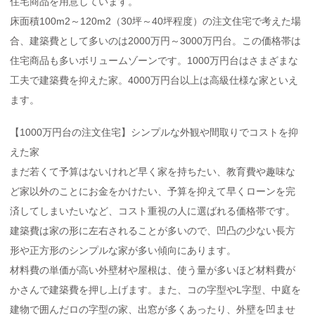
住宅商品を用意しています。
床面積100m2～120m2（30坪～40坪程度）の注文住宅で考えた場
合、建築費として多いのは2000万円～3000万円台。この価格帯は
住宅商品も多いボリュームゾーンです。1000万円台はさまざまな
工夫で建築費を抑えた家。4000万円台以上は高級仕様な家といえ
ます。
【1000万円台の注文住宅】シンプルな外観や間取りでコストを抑
えた家
まだ若くて予算はないけれど早く家を持ちたい、教育費や趣味な
ど家以外のことにお金をかけたい、予算を抑えて早くローンを完
済してしまいたいなど、コスト重視の人に選ばれる価格帯です。
建築費は家の形に左右されることが多いので、凹凸の少ない長方
形や正方形のシンプルな家が多い傾向にあります。
材料費の単価が高い外壁材や屋根は、使う量が多いほど材料費が
かさんで建築費を押し上げます。また、コの字型やL字型、中庭を
建物で囲んだロの字型の家、出窓が多くあったり、外壁を凹ませ